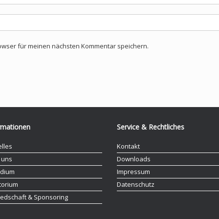
rowser für meinen nächsten Kommentar speichern.
rmationen
Service & Rechtliches
elles
Kontakt
 uns
Downloads
idium
Impressum
torium
Datenschutz
liedschaft & Sponsoring