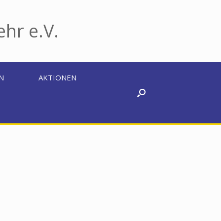
hr e.V.
N
AKTIONEN