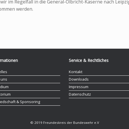
ir im Regelfall in die General-Olbricht-Kaserne nach Leipz
nommen werden.
rmationen
Service & Rechtliches
elles
Kontakt
 uns
Downloads
idium
Impressum
torium
Datenschutz
liedschaft & Sponsoring
© 2019 Freundeskreis der Bundeswehr e.V