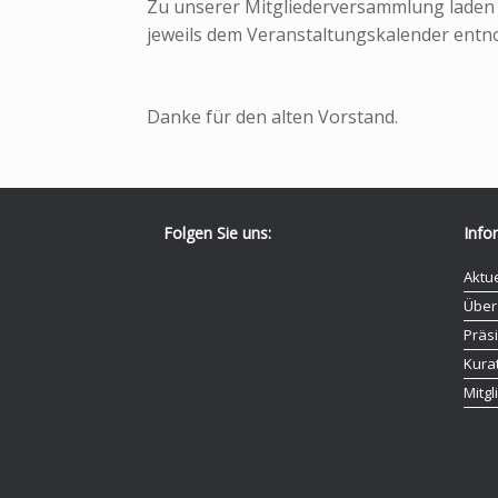
Zu unserer Mitgliederversammlung laden w
jeweils dem Veranstaltungskalender ent
Danke für den alten Vorstand.
Folgen Sie uns:
Info
Aktu
Über
Präs
Kura
Mitg